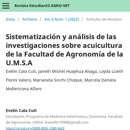
Revista Estudiantil AGRO-VET
Inicio
/
Archivos
/
Vol. 6 Núm. 1 (2022)
/
Artículos de Revisión
Sistematización y análisis de las
investigaciones sobre acuicultura
de la Facultad de Agronomía de la
U.M.S.A
Evelin Cala Cuti, Janeth Mishel Huayhua Aliaga, Loyda Lizeth
Flores Valero, Marianela Sinchi Choque, Marcela Daniela
Mollericona Alfaro
Evelin Cala Cuti
Estudiante, Programa de Medicina Veterinaria y Zootecnia, Facultad
de Agronomía, UMSA. linevelin1999@gmail.com
https://orcid.org/0000-0002-2380-9422