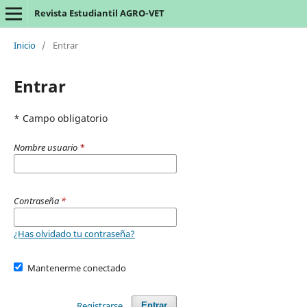
Revista Estudiantil AGRO-VET
Inicio
/
Entrar
Entrar
* Campo obligatorio
Nombre usuario
*
Contraseña
*
¿Has olvidado tu contraseña?
Mantenerme conectado
Registrarse
Entrar