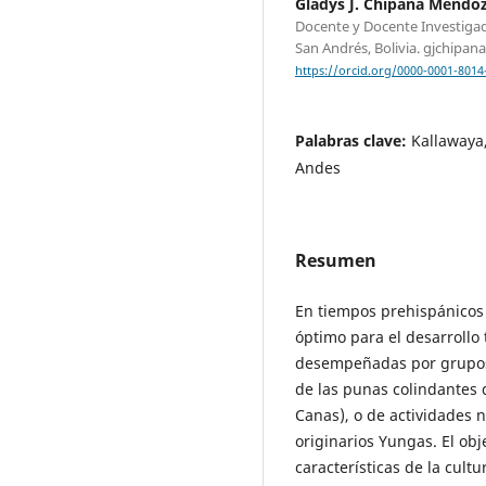
Gladys J. Chipana Mendo
Docente y Docente Investiga
San Andrés, Bolivia. gjchipa
https://orcid.org/0000-0001-8014
Palabras clave:
Kallawaya,
Andes
Resumen
En tiempos prehispánicos 
óptimo para el desarrollo
desempeñadas por grupos
de las punas colindantes
Canas), o de actividades 
originarios Yungas. El obje
características de la cult