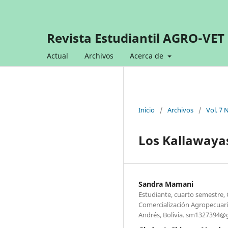
Revista Estudiantil AGRO-VET
Actual
Archivos
Acerca de
Inicio
/
Archivos
/
Vol. 7 
Los Kallawayas
Sandra Mamani
Estudiante, cuarto semestre, 
Comercialización Agropecuar
Andrés, Bolivia. sm1327394@