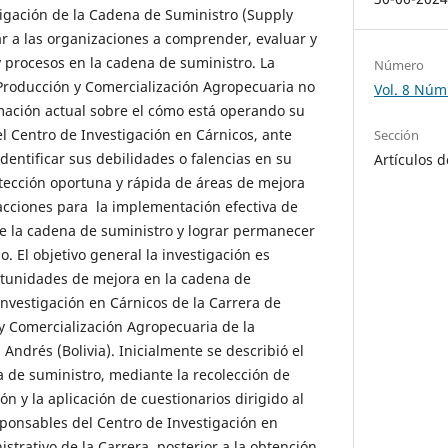
tigación de la Cadena de Suministro (Supply
r a las organizaciones a comprender, evaluar y
 procesos en la cadena de suministro. La
Número
Producción y Comercialización Agropecuaria no
Vol. 8 Núm
mación actual sobre el cómo está operando su
l Centro de Investigación en Cárnicos, ante
Sección
identificar sus debilidades o falencias en su
Artículos d
tección oportuna y rápida de áreas de mejora
acciones para la implementación efectiva de
e la cadena de suministro y lograr permanecer
. El objetivo general la investigación es
ortunidades de mejora en la cadena de
Investigación en Cárnicos de la Carrera de
y Comercialización Agropecuaria de la
ndrés (Bolivia). Inicialmente se describió el
a de suministro, mediante la recolección de
n y la aplicación de cuestionarios dirigido al
esponsables del Centro de Investigación en
strativo de la Carrera, posterior a la obtención