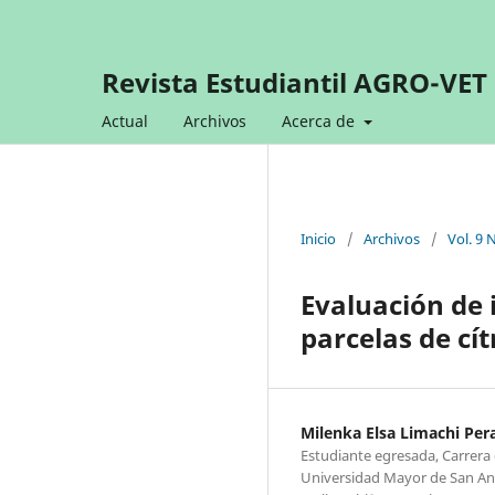
Revista Estudiantil AGRO-VET
Actual
Archivos
Acerca de
Inicio
/
Archivos
/
Vol. 9 
Evaluación de 
parcelas de cí
Milenka Elsa Limachi Pera
Estudiante egresada, Carrera
Universidad Mayor de San And