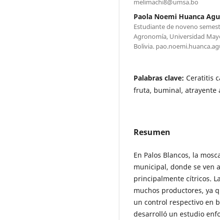
melimachi8@umsa.bo
Paola Noemi Huanca Agui
Estudiante de noveno semestr
Agronomía, Universidad Mayo
Bolivia. pao.noemi.huanca.a
Palabras clave:
Ceratitis 
fruta, buminal, atrayente 
Resumen
En Palos Blancos, la mosc
municipal, donde se ven a
principalmente cítricos. 
muchos productores, ya qu
un control respectivo en b
desarrolló un estudio enf