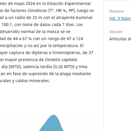
 mes de mayo 2024 en la Estación Experimental
s de factores climáticos (T°, HR %, PP), luego se
Número
il a un radio de 25 m con el atrayente buminal
Vol. 9 Núm
 100:1, con toma de datos cada 7 días. Los
 desarrollo normal de la mosca se ve
Sección
dad de 44 a 67 % con un rango de 47 a 124
Artículos d
ecipitación y no así por la temperatura. El
ayor captura de dípteras e himenópteras, de 37
con mayor presencia de
Ceratitis capitata
.
día (MTD), valencia tardía (0.26 MTD) y lima
ran en fase de supresión de la plaga mediante
urales y caldos minerales.