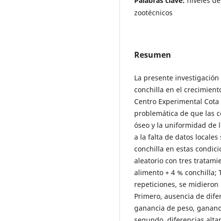
Palabras clave:
niveles de
zootécnicos
Resumen
La presente investigación 
conchilla en el crecimient
Centro Experimental Cota C
problemática de que las co
óseo y la uniformidad de 
a la falta de datos local
conchilla en estas condic
aleatorio con tres tratami
alimento + 4 % conchilla; 
repeticiones, se midieron
Primero, ausencia de difer
ganancia de peso, gananc
segundo, diferencias alta