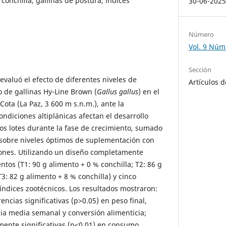
 conchilla, gallinas de postura, índices
30-06-202
Número
Vol. 9 Núm
Sección
evaluó el efecto de diferentes niveles de
Artículos d
o de gallinas Hy-Line Brown (
Gallus gallus
) en el
ota (La Paz, 3 600 m s.n.m.), ante la
ndiciones altiplánicas afectan el desarrollo
los lotes durante la fase de crecimiento, sumado
es sobre niveles óptimos de suplementación con
iones. Utilizando un diseño completamente
entos (T1: 90 g alimento + 0 % conchilla; T2: 86 g
T3: 82 g alimento + 8 % conchilla) y cinco
 índices zootécnicos. Los resultados mostraron:
encias significativas (p>0.05) en peso final,
ia media semanal y conversión alimenticia;
mente significativas (p<0.01) en consumo